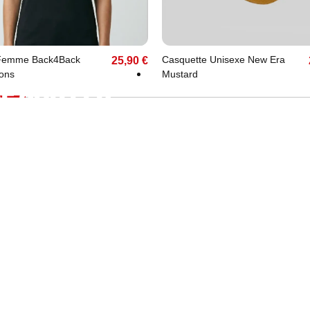
S
XL
Unique
 Femme Back4Back
Casquette Unisexe New Era
25,90 €
ons
Mustard
E SUR LES
 !
in