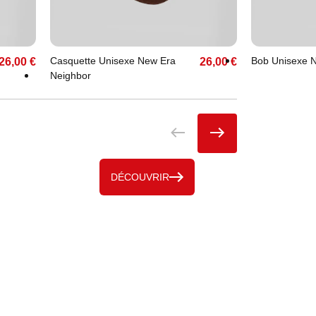
Unique
S
M
L
Casquette Unisexe New Era
Bob Unisexe N
26,00 €
26,00 €
Neighbor
DÉCOUVRIR