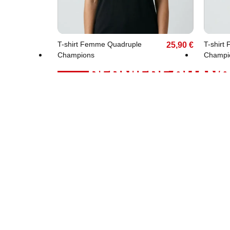
XS
S
M
L
XL
XS
T-shirt Femme Quadruple
T-shirt
25,90 €
Champions
Champi
DERNIÈRE CHANC
PRODUITS FEMME
Découvrez des produits en promotion du Stade Toulousa