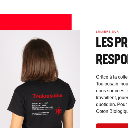
LUMIÈRE SUR
LES PR
RESPO
Grâce à la col
Toulousain, nou
nous sommes fie
travaillent, jou
quotidien. Pou
Coton Biologiq