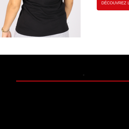
DÉCOUVREZ 
SWEAT 
T-SHIRT ADI
TOULOUS