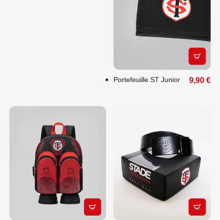
APERÇU
Portefeuille ST Junior
9,90 €
APERÇU RAPIDE
APERÇU