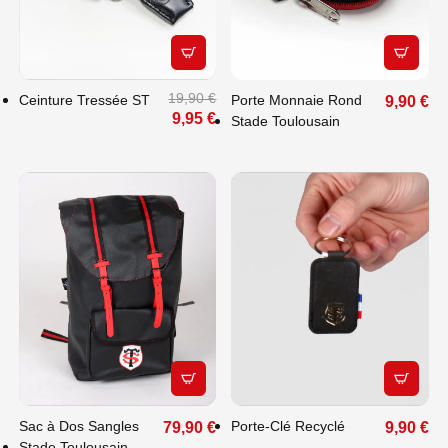
APERÇU RAPIDE
APERÇU
19,90 €
Ceinture Tressée ST
Porte Monnaie Rond
9,90 €
9,95 €
Stade Toulousain
APERÇU RAPIDE
APERÇU
Sac à Dos Sangles
Porte-Clé Recyclé
79,90 €
9,90 €
Stade Toulousain