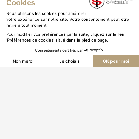
Cookies
Plan du site
Nous utilisons les cookies pour améliorer
Mon compte
votre expérience sur notre site. Votre consentement peut être
Service client
Stade Toulousain
retiré à tout moment.
Pour modifier vos préférences par la suite, cliquez sur le lien
Livraison & Retours
Promotions
'Préférences de cookies' situé dans le pied de page.
Magasins
Carte cadeau
Consentements certifiés par
Contactez-nous
Tenues Officielles Nike
FILTRES
TRIER PAR
Non merci
Je choisis
OK pour moi
Axeptio consent
Plateforme de Gestion du Consentement : Personnalisez vos O
TÉLÉCHARGEZ L'APPLICATION DU
Notre plateforme vous permet d'adapter et de gérer vos paramètr
STADE
Politique de confidentialité
Mentions légales