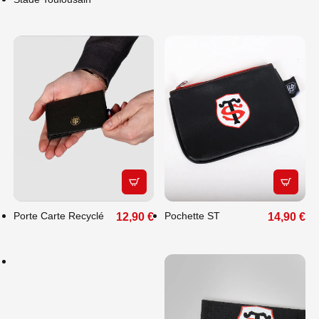
FAITES PLAISIR
APERÇU RAPIDE
APERÇU
À VOS PROCHES
: OFFREZ-LEUR
Porte Carte Recyclé
Pochette ST
12,90 €
14,90 €
LE CHOIX