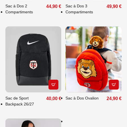
Sac à Dos 2
Sac à Dos 3
44,90 €
49,90 €
Compartiments
Compartiments
APERÇU RAPIDE
APERÇU
FAITES PLAISIR
À VOS PROCHES
Sac de Sport
Sac à Dos Ovalion
40,00 €
24,90 €
: OFFREZ-LEUR
Backpack 26/27
LE CHOIX