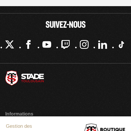
SUIVEZ-NOUS
Informations
Paiement sécurisé
Gestion des