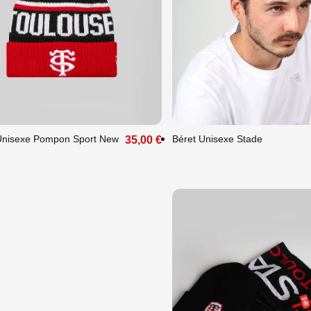
que
Unique
TES PLAISIR À VOS
Unisexe Pompon Sport New
OCHES : OFFREZ-LEUR
Béret Unisexe Stade
35,00 €
 CHOIX