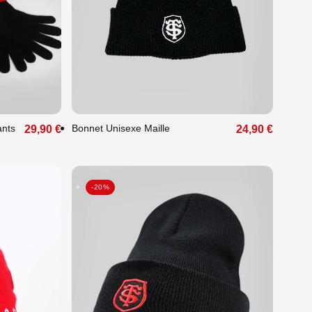
Unique
ants
Bonnet Unisexe Maille
29,90 €
24,90 €
-20%