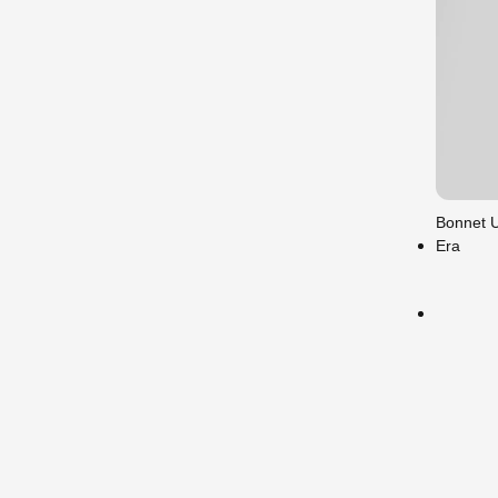
Uni
FAI
Bonnet 
PR
Era
LE