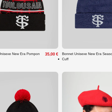
que
Unique
Unisexe New Era Pompon
Bonnet Unisexe New Era Seaso
35,00 €
Cuff