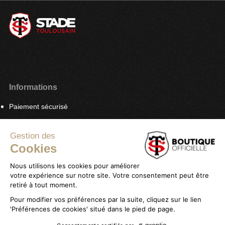
Informations
Paiement sécurisé
Plan du site
Gestion des
Mon compte
Cookies
Service client
Stade Toulousain
Nous utilisons les cookies pour améliorer
Livraison & Retours
Promotions
votre expérience sur notre site. Votre consentement peut être
retiré à tout moment.
Magasins
Carte cadeau
Pour modifier vos préférences par la suite, cliquez sur le lien
Contactez-nous
Tenues Officielles Nike
'Préférences de cookies' situé dans le pied de page.