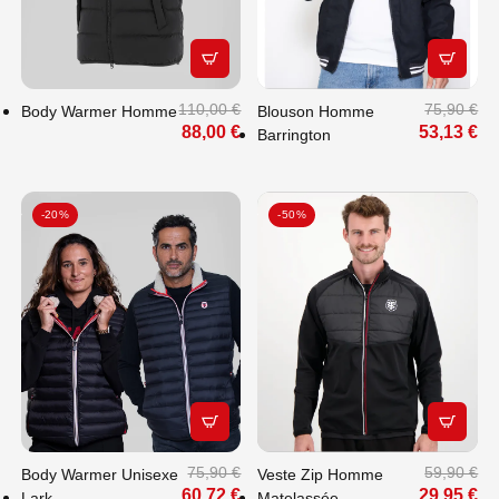
APERÇU RAPIDE
APERÇU
110,00 €
75,90 €
Body Warmer Homme
Blouson Homme
88,00 €
53,13 €
Barrington
-20%
-50%
APERÇU RAPIDE
APERÇU
75,90 €
59,90 €
Body Warmer Unisexe
Veste Zip Homme
60,72 €
29,95 €
Lark
Matelassée