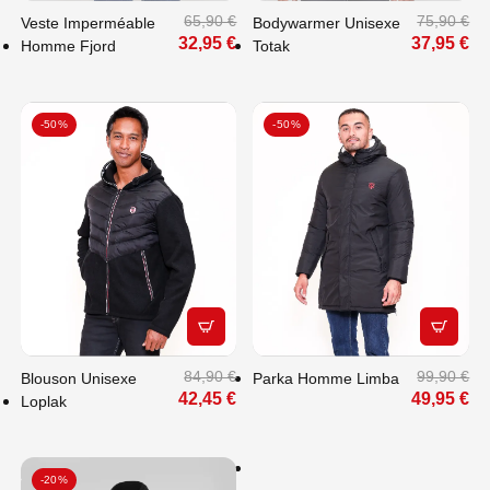
65,90 €
75,90 €
Veste Imperméable
Bodywarmer Unisexe
32,95 €
37,95 €
Homme Fjord
Totak
-50%
-50%
APERÇU RAPIDE
APERÇU
FAITES PLAISIR
À VOS PROCHES
84,90 €
99,90 €
Blouson Unisexe
Parka Homme Limba
: OFFREZ-LEUR
42,45 €
49,95 €
Loplak
LE CHOIX
-20%