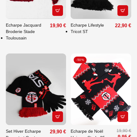
APERÇU RAPIDE
APERÇU
Echarpe Jacquard
Echarpe Lifestyle
19,90 €
22,90 €
Broderie Stade
Tricot ST
Toulousain
-50%
APERÇU RAPIDE
APERÇU
19,90 €
Set Hiver Echarpe
Echarpe de Noël
29,90 €
9,95 €