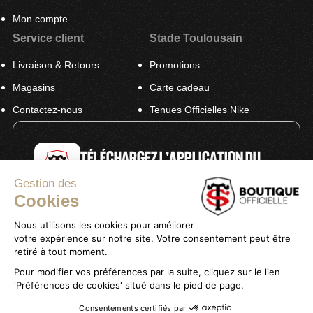
Mon compte
Service client
Stade Toulousain
Livraison & Retours
Promotions
Magasins
Carte cadeau
Contactez-nous
Tenues Officielles Nike
TÉLÉCHARGEZ L'APPLICATION DU
STADE
Gestion des
Cookies
Nous utilisons les cookies pour améliorer
votre expérience sur notre site. Votre consentement peut être
retiré à tout moment.
Pour modifier vos préférences par la suite, cliquez sur le lien
'Préférences de cookies' situé dans le pied de page.
Politique de confidentialité
Mentions légales
Consentements certifiés par
Conditions générales de vente