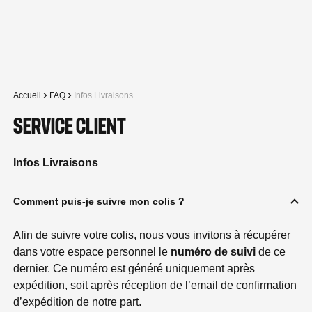
Soutenez le Stade Toulousain en achetant une brique
Boutique Stade Toulousain
Ouvrir la re
BOUTIQUE OFFICIELLE
Accueil
FAQ
Infos Livraisons
SERVICE CLIENT
Infos Livraisons
Comment puis-je suivre mon colis ?
Afin de suivre votre colis, nous vous invitons à récupérer
dans votre espace personnel le
numéro de suivi
de ce
dernier. Ce numéro est généré uniquement après
expédition, soit après réception de l’email de confirmation
d’expédition de notre part.