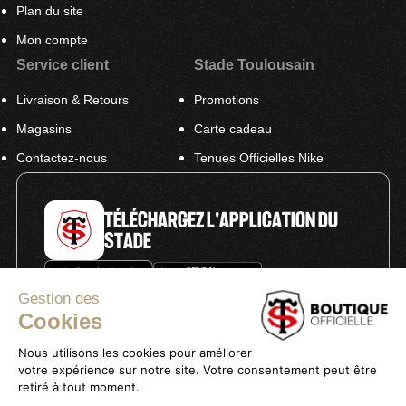
Plan du site
Mon compte
Service client
Stade Toulousain
Livraison & Retours
Promotions
Magasins
Carte cadeau
Contactez-nous
Tenues Officielles Nike
TÉLÉCHARGEZ L'APPLICATION DU
STADE
Gestion des
Cookies
Nous utilisons les cookies pour améliorer
votre expérience sur notre site. Votre consentement peut être
Politique de confidentialité
retiré à tout moment.
Mentions légales