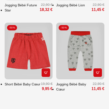
22,90 €
22,90 €
Jogging Bébé Future
Jogging Bébé Lion
18,32 €
11,45 €
Star
-50%
-50%
APERÇU RAPIDE
APERÇU
19,90 €
22,90 €
Short Bébé Baby Cœur
Jogging Bébé Baby
9,95 €
11,45 €
Cœur