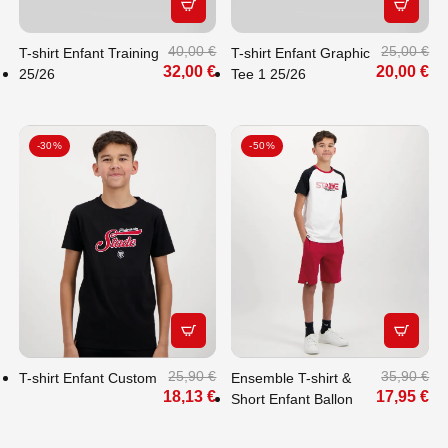
APERÇU RAPIDE
APERÇU
40,00 €
25,00 €
T-shirt Enfant Training
T-shirt Enfant Graphic
32,00 €
20,00 €
25/26
Tee 1 25/26
-30%
-50%
APERÇU RAPIDE
APERÇU
25,90 €
35,90 €
T-shirt Enfant Custom
Ensemble T-shirt &
18,13 €
17,95 €
Short Enfant Ballon