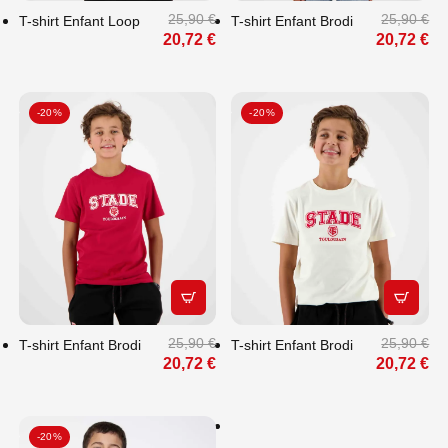
25,90 €
25,90 €
T-shirt Enfant Loop
T-shirt Enfant Brodi
20,72 €
20,72 €
-20%
-20%
APERÇU RAPIDE
APERÇU
FAITES PLAISIR
À VOS PROCHES
25,90 €
25,90 €
T-shirt Enfant Brodi
T-shirt Enfant Brodi
: OFFREZ-LEUR
20,72 €
20,72 €
LE CHOIX
-20%