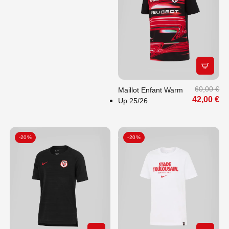
APERÇU
60,00 €
Maillot Enfant Warm
42,00 €
Up 25/26
-20%
-20%