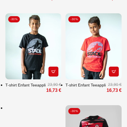
-30%
-30%
APERÇU RAPIDE
APERÇU
FAITES PLAISIR
À VOS PROCHES
23,90 €
23,90 €
T-shirt Enfant Teeappli
T-shirt Enfant Teeappli
: OFFREZ-LEUR
16,73 €
16,73 €
LE CHOIX
-30%