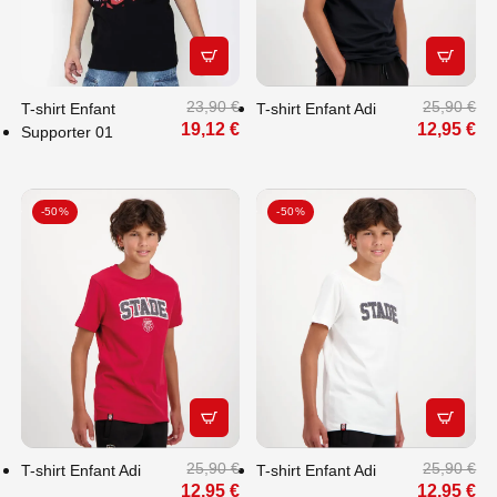
APERÇU RAPIDE
APERÇU
23,90 €
25,90 €
T-shirt Enfant
T-shirt Enfant Adi
19,12 €
12,95 €
Supporter 01
-50%
-50%
APERÇU RAPIDE
APERÇU
25,90 €
25,90 €
T-shirt Enfant Adi
T-shirt Enfant Adi
12,95 €
12,95 €