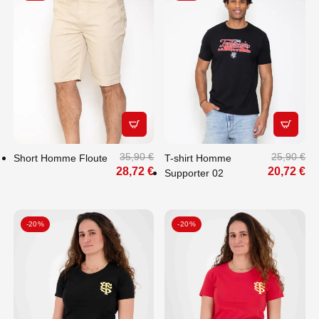
APERÇU RAPIDE
APERÇU
35,90 €
25,90 €
Short Homme Floute
T-shirt Homme
28,72 €
20,72 €
Supporter 02
-20%
-20%