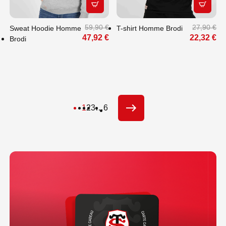
APERÇU RAPIDE
APERÇU
59,90 €
27,90 €
Sweat Hoodie Homme
T-shirt Homme Brodi
47,92 €
22,32 €
Brodi
1
2
3
…
6
SUIVANT