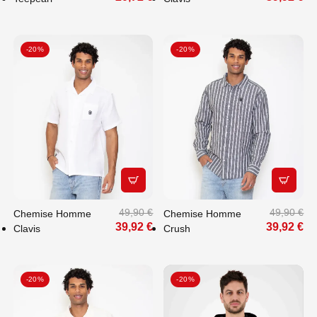
-20%
-20%
APERÇU RAPIDE
APERÇU
49,90 €
49,90 €
Chemise Homme
Chemise Homme
39,92 €
39,92 €
Clavis
Crush
-20%
-20%