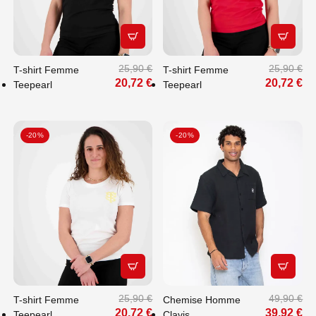
APERÇU RAPIDE
APERÇU
25,90 €
25,90 €
T-shirt Femme
T-shirt Femme
20,72 €
20,72 €
Teepearl
Teepearl
-20%
-20%
APERÇU RAPIDE
APERÇU
25,90 €
49,90 €
T-shirt Femme
Chemise Homme
20,72 €
39,92 €
Teepearl
Clavis