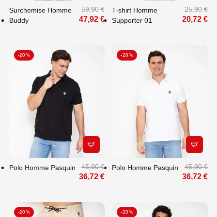
59,90 €
25,90 €
Surchemise Homme
T-shirt Homme
47,92 €
20,72 €
Buddy
Supporter 01
-20%
-20%
APERÇU RAPIDE
APERÇU
45,90 €
45,90 €
Polo Homme Pasquin
Polo Homme Pasquin
36,72 €
36,72 €
-20%
-20%