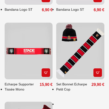
Bandana Logo ST
Bandana Logo ST
6,90 €
6,90 €
APERÇU RAPIDE
APERÇU
FAITES PLAISIR
À VOS PROCHES
Echarpe Supporter
Set Bonnet Echarpe
15,90 €
29,90 €
: OFFREZ-LEUR
Tissée Mono
Petit Cop
LE CHOIX