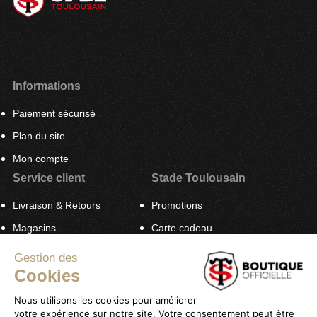
Informations
Paiement sécurisé
Plan du site
Mon compte
Service client
Stade Toulousain
Livraison & Retours
Promotions
Magasins
Carte cadeau
Contactez-nous
Tenues Officielles Nike
Gestion des
Cookies
TÉLÉCHARGEZ L'APPLICATION DU
Nous utilisons les cookies pour améliorer
STADE
votre expérience sur notre site. Votre consentement peut être