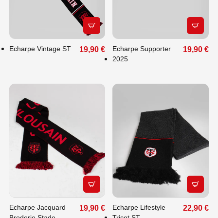
APERÇU RAPIDE
APERÇU
Echarpe Vintage ST
Echarpe Supporter
19,90 €
19,90 €
2025
APERÇU RAPIDE
APERÇU
Echarpe Jacquard
Echarpe Lifestyle
19,90 €
22,90 €
Broderie Stade
Tricot ST