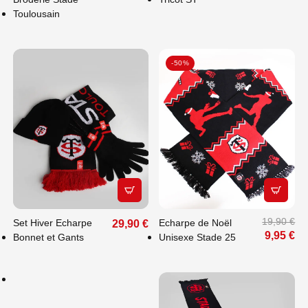
Toulousain
-50%
APERÇU RAPIDE
APERÇU
FAITES PLAISIR
À VOS PROCHES
19,90 €
Set Hiver Echarpe
Echarpe de Noël
29,90 €
: OFFREZ-LEUR
9,95 €
Bonnet et Gants
Unisexe Stade 25
LE CHOIX