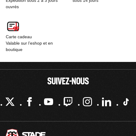
Expédition sous 2 à 3 jours
sous 14 jours
ouvrés
Carte cadeau
Valable sur l’eshop et en
boutique
SUIVEZ-NOUS