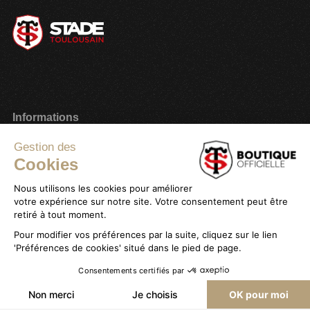
Informations
Paiement sécurisé
Gestion des
Cookies
Plan du site
Nous utilisons les cookies pour améliorer
Mon compte
votre expérience sur notre site. Votre consentement peut être
Service client
Stade Toulousain
retiré à tout moment.
Livraison & Retours
Promotions
Pour modifier vos préférences par la suite, cliquez sur le lien
'Préférences de cookies' situé dans le pied de page.
Magasins
Carte cadeau
Consentements certifiés par
Contactez-nous
Tenues Officielles Nike
AJOUTER AU PANIER
Non merci
Je choisis
OK pour moi