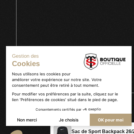
Gestion des
Cookies
Nous utilisons les cookies pour
améliorer votre expérience sur notre site. Votre
consentement peut être retiré à tout moment.
Pour modifier vos préférences par la suite, cliquez sur le
lien 'Préférences de cookies' situé dans le pied de page.
Consentements certifiés par
Politique de confidentialité
Mentions légales
Non merci
Je choisis
OK pour moi
Axeptio consent
Plateforme de Gestion du Consentement : Personnalisez vo
Sac de Sport Backpack 26/