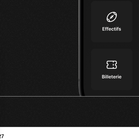
s Options
27