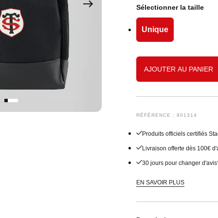
Sous-vêtements
Shorts
Sweats
Joggings
Accessoires
Joggings
Accessoires Bébé
Sélectionner la taille
Accessoires Junior
Vestes
Accessoires
Accessoires
Unique
Manteaux
Shorts
AJOUTER AU PANIER
Joggings
Sous-vêtements
RÉFÉRENCE : 901314
Produits officiels certifiés 
Livraison offerte dès 100€ d
30 jours pour changer d'avis
EN SAVOIR PLUS