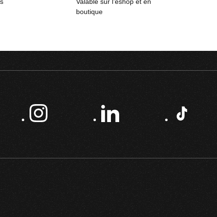
rs
Valable sur l’eshop et en
boutique