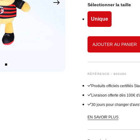
Sous-vêtements
Shorts
Sweats
Joggings
Accessoires
Joggings
Accessoires Bébé
Sélectionner la taille
Accessoires Junior
Vestes
Accessoires
Accessoires
Unique
Manteaux
Shorts
AJOUTER AU PANIER
Joggings
Sous-vêtements
RÉFÉRENCE : 900460
Produits officiels certifiés 
Livraison offerte dès 100€ d
30 jours pour changer d'avis
EN SAVOIR PLUS