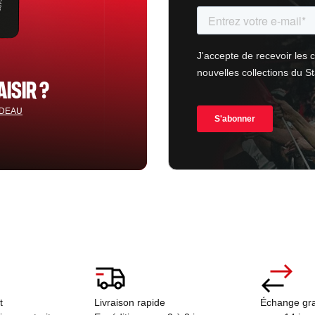
AISIR ?
ADEAU
ct
Livraison rapide
Échange gra