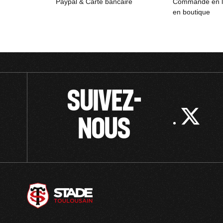
Paypal & Carte bancaire
Commande en lig
en boutique
SUIVEZ-
NOUS