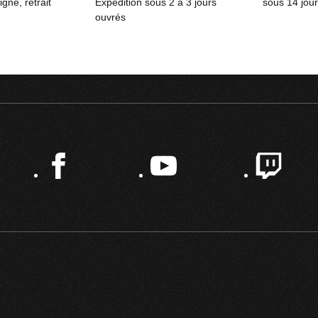
ne, retrait
Expédition sous 2 à 3 jours
sous 14 jou
ouvrés