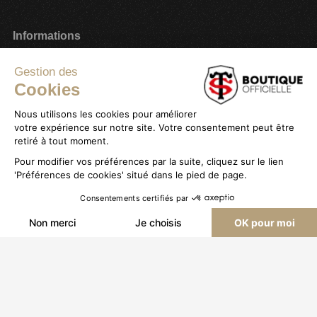
Informations
Paiement sécurisé
Gestion des
Cookies
Plan du site
Mon compte
Nous utilisons les cookies pour améliorer
votre expérience sur notre site. Votre consentement peut être
Service client
Stade Toulousain
retiré à tout moment.
Livraison & Retours
Promotions
Pour modifier vos préférences par la suite, cliquez sur le lien
'Préférences de cookies' situé dans le pied de page.
Magasins
Carte cadeau
Consentements certifiés par
Contactez-nous
Tenues Officielles Nike
AJOUTER AU PANIER
Non merci
Je choisis
OK pour moi
TÉLÉCHARGEZ L'APPLICATION DU
Axeptio consent
Plateforme de Gestion du Consentement : Personnalisez vos O
STADE
Notre plateforme vous permet d'adapter et de gérer vos paramètr