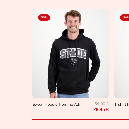
-50%
-50
XL
3XL
S
M
59,90 €
Sweat Hoodie Homme Adi
T-shirt
29,95 €