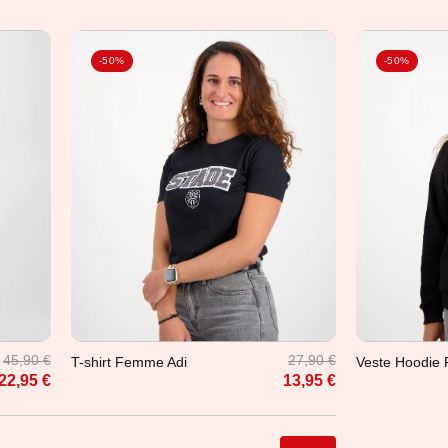
-50%
-50%
XS
S
M
L
XL
2XL
45,90 €
27,90 €
T-shirt Femme Adi
Veste Hoodie
22,95 €
13,95 €