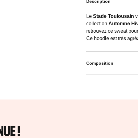
Description
Le
Stade Toulousain
v
collection
Automne Hiv
retrouvez ce sweat po
Ce hoodie est très agréa
Composition
UE !