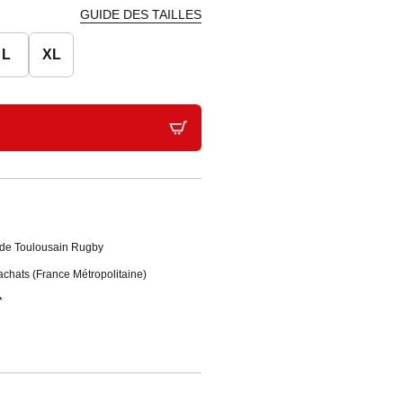
GUIDE DES TAILLES
L
XL
Stade Toulousain Rugby
'achats (France Métropolitaine)
*