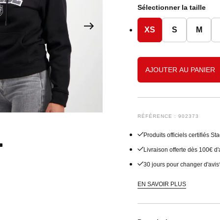
Sous-vêtements
Shorts
Sweats
Joggings
Accessoires
Joggings
Accessoires Bébé
Sélectionner la taille
Accessoires Junior
Vestes
Accessoires
Accessoires
XS
S
M
Manteaux
Shorts
AJOUTER AU PANIER
Joggings
Sous-vêtements
RÉFÉRENCE : 902373
Produits officiels certifiés 
Livraison offerte dès 100€ d
30 jours pour changer d'avis
EN SAVOIR PLUS