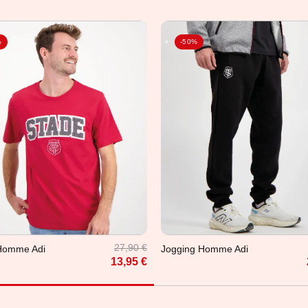
%
-50%
L
XL
2XL
3XL
M
L
XL
2XL
3XL
27,90 €
 Homme Adi
Jogging Homme Adi
13,95 €