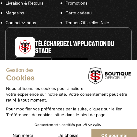
Livraison & Retours
Promotions
Magasins
Carte cadeau
Contactez-nous
Tenues Officielles Nike
TÉLÉCHARGEZ L'APPLICATION DU
STADE
Gestion des
Cookies
Nous utilisons les cookies pour améliorer
votre expérience sur notre site. Votre consentement peut être
Politique de confidentialité
retiré à tout moment.
Mentions légales
Pour modifier vos préférences par la suite, cliquez sur le lien
Conditions générales de vente
'Préférences de cookies' situé dans le pied de page.
Consentements certifiés par
AJOUTER AU PANIER
Non merci
Je choisis
OK pour moi