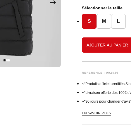
Sous-vêtements
Shorts
Sweats
Joggings
Accessoires
Joggings
Accessoires Bébé
Sélectionner la taille
Accessoires Junior
Vestes
Accessoires
Accessoires
S
M
L
Manteaux
Shorts
AJOUTER AU PANIER
Joggings
Sous-vêtements
RÉFÉRENCE : 902436
Produits officiels certifiés 
Livraison offerte dès 100€ d
30 jours pour changer d'avis
EN SAVOIR PLUS