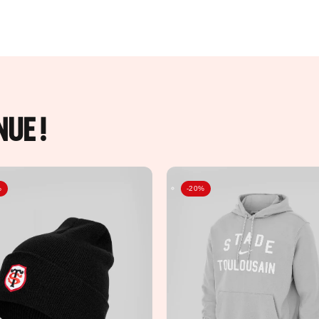
UE !
%
-20%