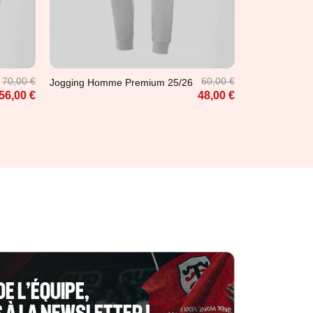
S
M
L
2XL
3XL
70,00 €
60,00 €
Jogging Homme Premium 25/26
56,00 €
48,00 €
DE L’ÉQUIPE,