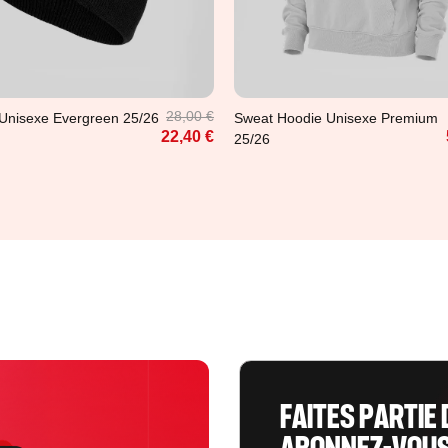
que
XS
L
XL
28,00 €
Unisexe Evergreen 25/26
Sweat Hoodie Unisexe Premium
22,40 €
25/26
FAITES PARTIE 