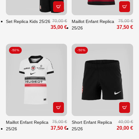
APERÇU RAPIDE
APERÇU
70,00 €
75,00 €
Set Replica Kids 25/26
Maillot Enfant Replica
35,00 €
37,50 €
25/26
-50%
-50%
APERÇU RAPIDE
APERÇU
75,00 €
40,00 €
Maillot Enfant Replica
Short Enfant Replica
37,50 €
20,00 €
25/26
25/26