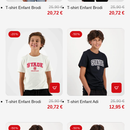
25,90 €
25,90 €
T-shirt Enfant Brodi
T-shirt Enfant Brodi
20,72 €
20,72 €
-20%
-50%
APERÇU RAPIDE
APERÇU
25,90 €
25,90 €
T-shirt Enfant Brodi
T-shirt Enfant Adi
20,72 €
12,95 €
-50%
-50%