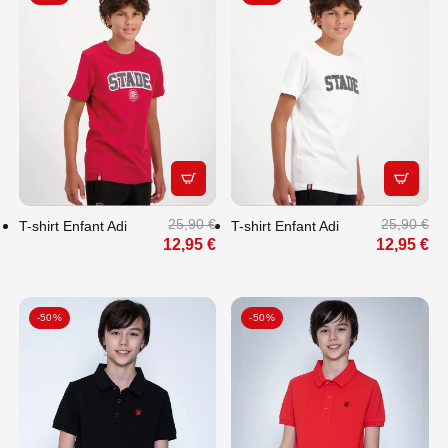
APERÇU RAPIDE
APERÇU
25,90 €
25,90 €
T-shirt Enfant Adi
T-shirt Enfant Adi
12,95 €
12,95 €
-50%
-50%