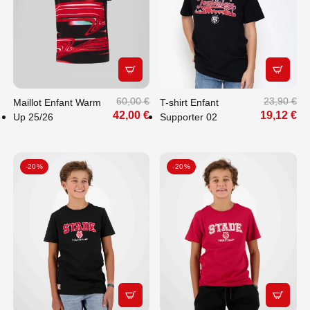
APERÇU RAPIDE
APERÇU
60,00 €
23,90 €
Maillot Enfant Warm
T-shirt Enfant
42,00 €
19,12 €
Up 25/26
Supporter 02
-20%
-20%
APERÇU RAPIDE
APERÇU