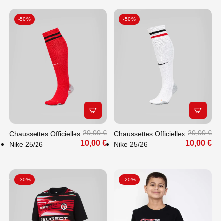
-50%
-50%
APERÇU RAPIDE
APERÇU
20,00 €
20,00 €
Chaussettes Officielles
Chaussettes Officielles
10,00 €
10,00 €
Nike 25/26
Nike 25/26
-30%
-20%