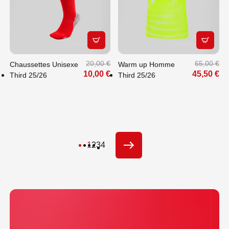
APERÇU RAPIDE
APERÇU
20,00 €
65,00 €
Chaussettes Unisexe
Warm up Homme
10,00 €
45,50 €
Third 25/26
Third 25/26
1
2
3
4
SUIVANT