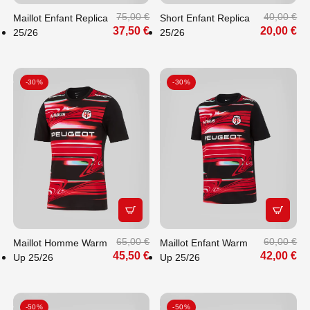
75,00 €
40,00 €
Maillot Enfant Replica
Short Enfant Replica
37,50 €
20,00 €
25/26
25/26
-30%
-30%
APERÇU RAPIDE
APERÇU
65,00 €
60,00 €
Maillot Homme Warm
Maillot Enfant Warm
45,50 €
42,00 €
Up 25/26
Up 25/26
-50%
-50%