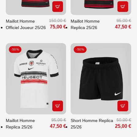
APERÇU RAPIDE
APERÇU
150,00 €
95,00 €
Maillot Homme
Maillot Homme
75,00 €
47,50 €
Officiel Joueur 25/26
Replica 25/26
-50%
-50%
APERÇU RAPIDE
APERÇU
95,00 €
50,00 €
Maillot Homme
Short Homme Replica
47,50 €
25,00 €
Replica 25/26
25/26