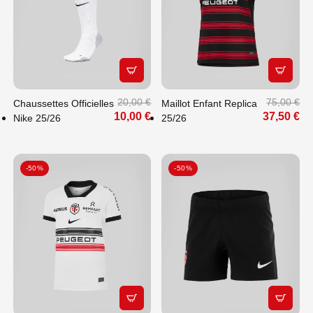
APERÇU RAPIDE
APERÇU
20,00 €
75,00 €
Chaussettes Officielles
Maillot Enfant Replica
10,00 €
37,50 €
Nike 25/26
25/26
-50%
-50%
APERÇU RAPIDE
APERÇU