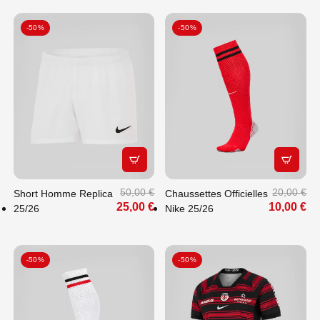
-50%
-50%
APERÇU RAPIDE
APERÇU
50,00 €
20,00 €
Short Homme Replica
Chaussettes Officielles
25,00 €
10,00 €
25/26
Nike 25/26
-50%
-50%