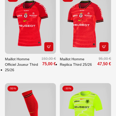
APERÇU RAPIDE
APERÇU
150,00 €
95,00 €
Maillot Homme
Maillot Homme
75,00 €
47,50 €
Officiel Joueur Third
Replica Third 25/26
25/26
-50%
-30%