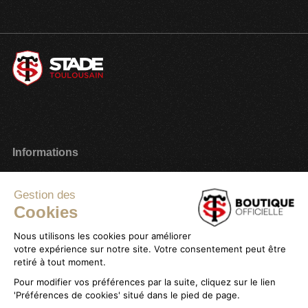
Informations
Paiement sécurisé
Gestion des
Plan du site
Cookies
Mon compte
Nous utilisons les cookies pour améliorer
Service client
Stade Toulousain
votre expérience sur notre site. Votre consentement peut être
retiré à tout moment.
Livraison & Retours
Promotions
Pour modifier vos préférences par la suite, cliquez sur le lien
Magasins
Carte cadeau
'Préférences de cookies' situé dans le pied de page.