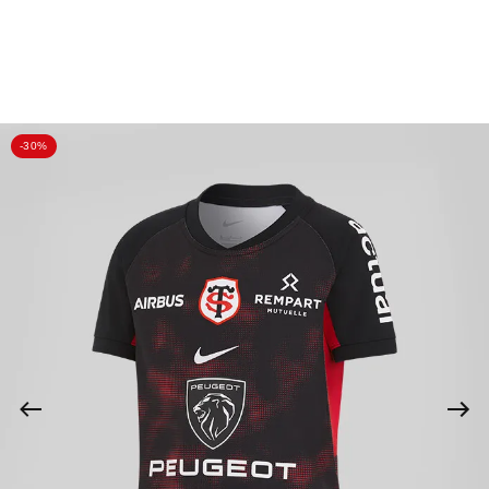
Livraison Offerte en France Métropolitaine dès 100€ d’achat* 🚀
Soutenez le Stade Toulousain en achetant une brique
Boutique Stade Toulousain
Ouvrir la re
BOUTIQUE OFFICIELLE
-30%