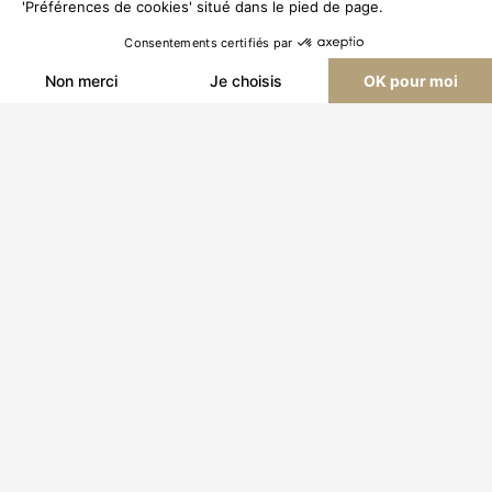
'Préférences de cookies' situé dans le pied de page.
Service client
Stade Toulousain
Consentements certifiés par
Livraison & Retours
Promotions
AJOUTER AU PANIER
Non merci
Je choisis
OK pour moi
Magasins
Carte cadeau
Axeptio consent
Plateforme de Gestion du Consentement : Personnalisez vos O
Contactez-nous
Tenues Officielles Nike
Notre plateforme vous permet d'adapter et de gérer vos paramètr
TÉLÉCHARGEZ L'APPLICATION DU
STADE
Politique de confidentialité
Mentions légales
Conditions générales de vente